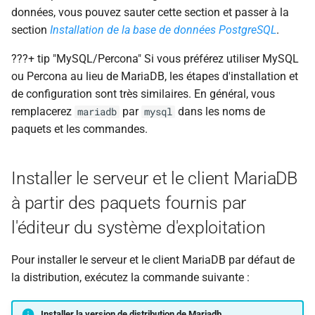
and Client
i
données, vous pouvez sauter cette section et passer à la
section
Installation de la base de données PostgreSQL
.
o
Starting the MariaDB
Database
???+ tip "MySQL/Percona" Si vous préférez utiliser MySQL
n
ou Percona au lieu de MariaDB, les étapes d'installation et
d
Securing the MariaDB
de configuration sont très similaires. En général, vous
Database
remplacerez
par
dans les noms de
e
mariadb
mysql
paquets et les commandes.
l
Creating the Zabbix database
instance
a
Installer le serveur et le client MariaDB
r
Populate the Zabbix
à partir des paquets fournis par
database
e
l'éditeur du système d'exploitation
c
Conclusion
Pour installer le serveur et le client MariaDB par défaut de
h
Questions
la distribution, exécutez la commande suivante :
e
Useful URLs
r
Installer la version de distribution de Mariadb