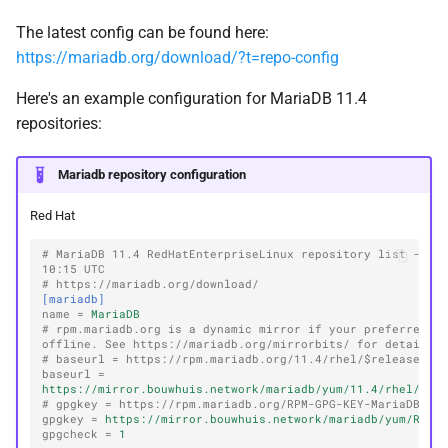
The latest config can be found here:
https://mariadb.org/download/?t=repo-config
Here's an example configuration for MariaDB 11.4
repositories:
Mariadb repository configuration
Red Hat
# MariaDB 11.4 RedHatEnterpriseLinux repository list - cre
10:15 UTC
# https://mariadb.org/download/
[mariadb]
name
=
MariaDB
# rpm.mariadb.org is a dynamic mirror if your preferred mi
offline. See https://mariadb.org/mirrorbits/ for details.
# baseurl = https://rpm.mariadb.org/11.4/rhel/$releasever
baseurl
=
https://mirror.bouwhuis.network/mariadb/yum/11.4/rhel/$re
# gpgkey = https://rpm.mariadb.org/RPM-GPG-KEY-MariaDB
gpgkey
=
https://mirror.bouwhuis.network/mariadb/yum/RPM-
gpgcheck
=
1