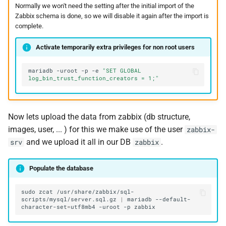
Normally we won't need the setting after the initial import of the
Zabbix schema is done, so we will disable it again after the import is
complete.
Activate temporarily extra privileges for non root users
mariadb
-uroot
-p
-e
"SET GLOBAL 
log_bin_trust_function_creators = 1;"
Now lets upload the data from zabbix (db structure,
images, user, ... ) for this we make use of the user
zabbix-
and we upload it all in our DB
.
srv
zabbix
Populate the database
sudo
zcat
/usr/share/zabbix/sql-
scripts/mysql/server.sql.gz
|
mariadb
--default-
character-set
=
utf8mb4
-uroot
-p