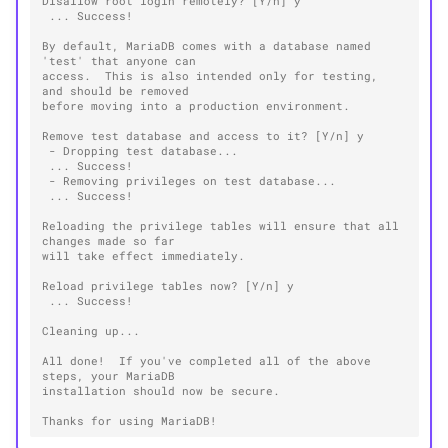
Disallow root login remotely? [Y/n] y
 ... Success!
By default, MariaDB comes with a database named 
'test' that anyone can
access.  This is also intended only for testing, 
and should be removed
before moving into a production environment.
Remove test database and access to it? [Y/n] y
 - Dropping test database...
 ... Success!
 - Removing privileges on test database...
 ... Success!
Reloading the privilege tables will ensure that all 
changes made so far
will take effect immediately.
Reload privilege tables now? [Y/n] y
 ... Success!
Cleaning up...
All done!  If you've completed all of the above 
steps, your MariaDB
installation should now be secure.
Thanks for using MariaDB!