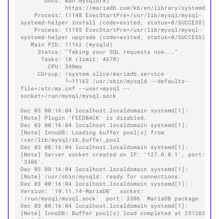
       Docs: man:mysqld(8)
             https://mariadb.com/kb/en/library/systemd/
    Process: 11148 ExecStartPre=/usr/lib/mysql/mysql-
systemd-helper install (code=exited, status=0/SUCCESS)
    Process: 11155 ExecStartPre=/usr/lib/mysql/mysql-
systemd-helper upgrade (code=exited, status=0/SUCCESS)
   Main PID: 11162 (mysqld)
     Status: "Taking your SQL requests now..."
      Tasks: 18 (limit: 4670)
        CPU: 340ms
     CGroup: /system.slice/mariadb.service
             └─11162 /usr/sbin/mysqld --defaults-
file=/etc/my.cnf --user=mysql --
socket=/run/mysql/mysql.sock
Dec 03 00:16:04 localhost.localdomain systemd[1]: 
[Note] Plugin 'FEEDBACK' is disabled.
Dec 03 00:16:04 localhost.localdomain systemd[1]: 
[Note] InnoDB: Loading buffer pool(s) from 
/var/lib/mysql/ib_buffer_pool
Dec 03 00:16:04 localhost.localdomain systemd[1]: 
[Note] Server socket created on IP: '127.0.0.1', port: 
'3306'.
Dec 03 00:16:04 localhost.localdomain systemd[1]: 
[Note] /usr/sbin/mysqld: ready for connections.
Dec 03 00:16:04 localhost.localdomain systemd[1]: 
Version: '10.11.14-MariaDB'  socket: 
'/run/mysql/mysql.sock'  port: 3306  MariaDB package
Dec 03 00:16:04 localhost.localdomain systemd[1]: 
[Note] InnoDB: Buffer pool(s) load completed at 251203  