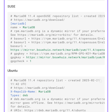
SUSE
# MariaDB 11.4 openSUSE repository list - created 2025-12
# https://mariadb.org/download/
[mariadb]
name
=
MariaDB
# rpm.mariadb.org is a dynamic mirror if your preferred mi
See https://mariadb.org/mirrorbits/ for details.
# baseurl = https://rpm.mariadb.org/11.4/opensuse/$releas
# baseurl = https://rpm.mariadb.org/11.4/opensuse/$releas
baseurl
=
https://mirror.bouwhuis.network/mariadb/yum/11.4/opensuse
# gpgkey = https://rpm.mariadb.org/RPM-GPG-KEY-MariaDB
gpgkey
=
https://mirror.bouwhuis.network/mariadb/yum/RPM-
gpgcheck
=
1
Ubuntu
# MariaDB 11.4 repository list - created 2025-02-21 
11:42 UTC
# https://mariadb.org/download/
X-Repolib-Name
:
MariaDB
Types
:
deb
# deb.mariadb.org is a dynamic mirror if your preferred 
mirror goes offline. See https://mariadb.org/mirrorbits/ 
for details.
# URIs: https://deb.mariadb.org/11.4/ubuntu