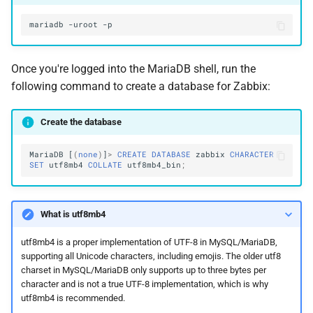
mariadb
-uroot
Once you're logged into the MariaDB shell, run the
following command to create a database for Zabbix:
Create the database
MariaDB
[
(
none
)
]
>
CREATE
DATABASE
zabbix
CHARACTER
SET
utf8mb4
COLLATE
utf8mb4_bin
;
What is utf8mb4
utf8mb4 is a proper implementation of UTF-8 in MySQL/MariaDB,
supporting all Unicode characters, including emojis. The older utf8
charset in MySQL/MariaDB only supports up to three bytes per
character and is not a true UTF-8 implementation, which is why
utf8mb4 is recommended.