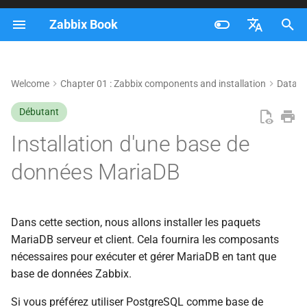
Zabbix Book
I
Français
n
Nederlands
Welcome
Chapter 01 : Zabbix components and installation
Datab
Installer le serveur et le client
i
Brazilian Portuguese
MariaDB à partir des paquets
Débutant
t
fournis par l'éditeur du
Russian
Installation d'une base de
système d'exploitation
i
English
données MariaDB
a
Installer le serveur et le client
MariaDB à partir des dépôts
l
officiels de MariaDB
i
Dans cette section, nous allons installer les paquets
MariaDB serveur et client. Cela fournira les composants
Adding the MariaDB
s
nécessaires pour exécuter et gérer MariaDB en tant que
Repository
a
base de données Zabbix.
Installing MariaDB Server
t
Si vous préférez utiliser PostgreSQL comme base de