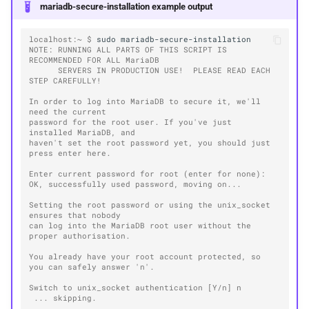
mariadb-secure-installation example output
localhost:~ $ 
sudo
NOTE: RUNNING ALL PARTS OF THIS SCRIPT IS 
RECOMMENDED FOR ALL MariaDB
      SERVERS IN PRODUCTION USE!  PLEASE READ EACH 
STEP CAREFULLY!
In order to log into MariaDB to secure it, we'll 
need the current
password for the root user. If you've just 
installed MariaDB, and
haven't set the root password yet, you should just 
press enter here.
Enter current password for root (enter for none):
OK, successfully used password, moving on...
Setting the root password or using the unix_socket 
ensures that nobody
can log into the MariaDB root user without the 
proper authorisation.
You already have your root account protected, so 
you can safely answer 'n'.
Switch to unix_socket authentication [Y/n] n
 ... skipping.