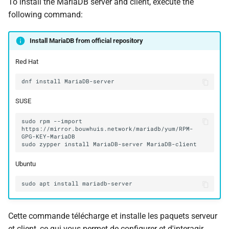
To install the MariaDB server and client, execute the
following command:
Install MariaDB from official repository
Red Hat
dnf
install
SUSE
sudo
rpm
--import
https://mirror.bouwhuis.network/mariadb/yum/RPM-
sudo
zypper
install
MariaDB-server
Ubuntu
sudo
apt
install
Cette commande télécharge et installe les paquets serveur
et client, ce qui vous permet de configurer et d'interagir