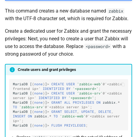
This command creates a new database named
zabbix
with the UTF-8 character set, which is required for Zabbix.
Create a dedicated user for Zabbix and grant the necessary
privileges: Next, you need to create a user that Zabbix will
use to access the database. Replace
with a
<password>
strong password of your choice.
Create users and grant privileges
MariaDB
[
(
none
)
]
>
CREATE
USER
'zabbix-web'
@'<zabbix 
frontend ip>'
IDENTIFIED
BY
'<password>'
;
MariaDB
[
(
none
)
]
>
CREATE
USER
'zabbix-srv'
@'<zabbix 
server ip>'
IDENTIFIED
BY
'<password>'
;
MariaDB
[
(
none
)
]
>
GRANT
ALL
PRIVILEGES
ON
zabbix
.
*
TO
'zabbix-srv'
@'<zabbix server ip>'
;
MariaDB
[
(
none
)
]
>
GRANT
SELECT
,
UPDATE
,
DELETE
,
INSERT
ON
zabbix
.
*
TO
'zabbix-web'
@'<zabbix server 
ip>'
;
MariaDB
[
(
none
)
]
>
FLUSH
PRIVILEGES
;