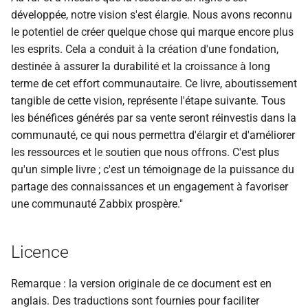
i
développée, notre vision s'est élargie. Nous avons reconnu
le potentiel de créer quelque chose qui marque encore plus
o
les esprits. Cela a conduit à la création d'une fondation,
n
destinée à assurer la durabilité et la croissance à long
terme de cet effort communautaire. Ce livre, aboutissement
d
tangible de cette vision, représente l'étape suivante. Tous
e
les bénéfices générés par sa vente seront réinvestis dans la
l
communauté, ce qui nous permettra d'élargir et d'améliorer
les ressources et le soutien que nous offrons. C'est plus
a
qu'un simple livre ; c'est un témoignage de la puissance du
r
partage des connaissances et un engagement à favoriser
une communauté Zabbix prospère."
e
c
Licence
h
e
Remarque : la version originale de ce document est en
anglais. Des traductions sont fournies pour faciliter
r