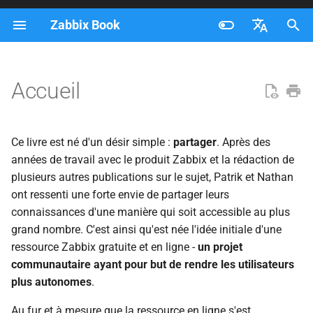
Zabbix Book
I
Français
n
Nederlands
Accueil
Licence
i
Brazilian Portuguese
t
Russian
Ce livre est né d'un désir simple :
partager
. Après des
i
English
années de travail avec le produit Zabbix et la rédaction de
a
plusieurs autres publications sur le sujet, Patrik et Nathan
ont ressenti une forte envie de partager leurs
l
connaissances d'une manière qui soit accessible au plus
i
grand nombre. C'est ainsi qu'est née l'idée initiale d'une
ressource Zabbix gratuite et en ligne -
un projet
s
communautaire ayant pour but de rendre les utilisateurs
a
plus autonomes
.
t
Au fur et à mesure que la ressource en ligne s'est