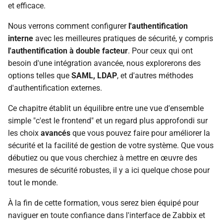
et efficace.
i
o
Nous verrons comment configurer
l'authentification
interne
avec les meilleures pratiques de sécurité, y compris
n
l'authentification à double facteur
. Pour ceux qui ont
d
besoin d'une intégration avancée, nous explorerons des
options telles que
SAML, LDAP
, et d'autres méthodes
e
d'authentification externes.
l
Ce chapitre établit un équilibre entre une vue d'ensemble
a
simple "c'est le frontend" et un regard plus approfondi sur
r
les choix
avancés
que vous pouvez faire pour améliorer la
sécurité et la facilité de gestion de votre système. Que vous
e
débutiez ou que vous cherchiez à mettre en œuvre des
c
mesures de sécurité robustes, il y a ici quelque chose pour
tout le monde.
h
À la fin de cette formation, vous serez bien équipé pour
e
naviguer en toute confiance dans l'interface de Zabbix et
r