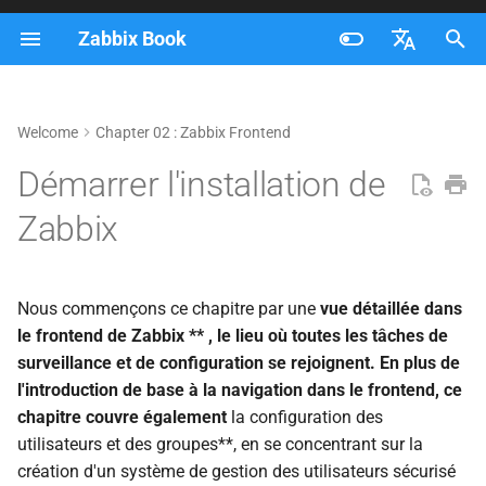
Zabbix Book
I
Français
n
Nederlands
Welcome
Chapter 02 : Zabbix Frontend
i
Brazilian Portuguese
Démarrer l'installation de
t
Russian
Zabbix
i
English
a
l
Nous commençons ce chapitre par une
vue détaillée dans
le frontend de Zabbix ** , le lieu où toutes les tâches de
i
surveillance et de configuration se rejoignent. En plus de
s
l'introduction de base à la navigation dans le frontend, ce
chapitre couvre également
la configuration des
a
utilisateurs et des groupes**, en se concentrant sur la
t
création d'un système de gestion des utilisateurs sécurisé