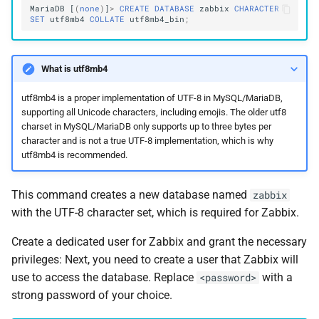
MariaDB
[
(
none
)
]
>
CREATE
DATABASE
zabbix
CHARACTER
SET
utf8mb4
COLLATE
utf8mb4_bin
;
What is utf8mb4
utf8mb4 is a proper implementation of UTF-8 in MySQL/MariaDB,
supporting all Unicode characters, including emojis. The older utf8
charset in MySQL/MariaDB only supports up to three bytes per
character and is not a true UTF-8 implementation, which is why
utf8mb4 is recommended.
This command creates a new database named
zabbix
with the UTF-8 character set, which is required for Zabbix.
Create a dedicated user for Zabbix and grant the necessary
privileges: Next, you need to create a user that Zabbix will
use to access the database. Replace
with a
<password>
strong password of your choice.