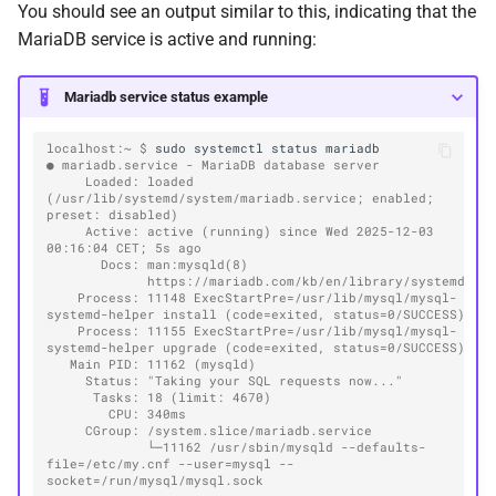
You should see an output similar to this, indicating that the
MariaDB service is active and running:
Mariadb service status example
localhost:~ $ 
sudo
systemctl
status
● mariadb.service - MariaDB database server
     Loaded: loaded 
(/usr/lib/systemd/system/mariadb.service; enabled; 
preset: disabled)
     Active: active (running) since Wed 2025-12-03 
00:16:04 CET; 5s ago
       Docs: man:mysqld(8)
             https://mariadb.com/kb/en/library/systemd/
    Process: 11148 ExecStartPre=/usr/lib/mysql/mysql-
systemd-helper install (code=exited, status=0/SUCCESS)
    Process: 11155 ExecStartPre=/usr/lib/mysql/mysql-
systemd-helper upgrade (code=exited, status=0/SUCCESS)
   Main PID: 11162 (mysqld)
     Status: "Taking your SQL requests now..."
      Tasks: 18 (limit: 4670)
        CPU: 340ms
     CGroup: /system.slice/mariadb.service
             └─11162 /usr/sbin/mysqld --defaults-
file=/etc/my.cnf --user=mysql --
socket=/run/mysql/mysql.sock