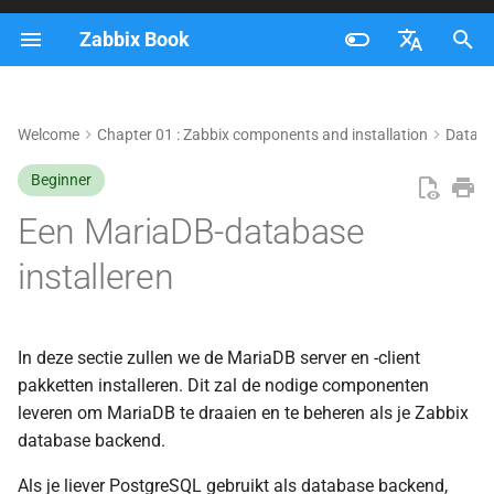
Zabbix Book
Z
Français
o
Nederlands
Welcome
Chapter 01 : Zabbix components and installation
Datab
MariaDB-server en -client
e
Brazilian Portuguese
installeren vanuit door de
Beginner
k
leverancier van het
Russian
Een MariaDB-database
besturingssysteem geleverde
e
English
pakketten
installeren
n
MariaDB-server en -client
i
installeren vanuit officiële
n
In deze sectie zullen we de MariaDB server en -client
MariaDB-opslagplaatsen
pakketten installeren. Dit zal de nodige componenten
i
leveren om MariaDB te draaien en te beheren als je Zabbix
De MariaDB-opslagplaats
t
database backend.
toevoegen
i
Als je liever PostgreSQL gebruikt als database backend,