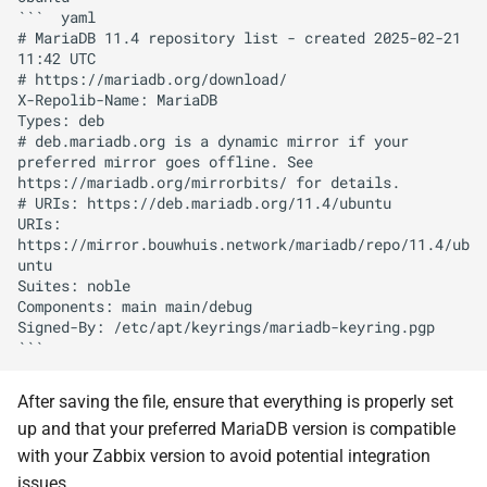
```  yaml

# MariaDB 11.4 repository list - created 2025-02-21 
11:42 UTC

# https://mariadb.org/download/

X-Repolib-Name: MariaDB

Types: deb

# deb.mariadb.org is a dynamic mirror if your 
preferred mirror goes offline. See 
https://mariadb.org/mirrorbits/ for details.

# URIs: https://deb.mariadb.org/11.4/ubuntu

URIs: 
https://mirror.bouwhuis.network/mariadb/repo/11.4/ub
untu

Suites: noble

Components: main main/debug

Signed-By: /etc/apt/keyrings/mariadb-keyring.pgp

After saving the file, ensure that everything is properly set
up and that your preferred MariaDB version is compatible
with your Zabbix version to avoid potential integration
issues.