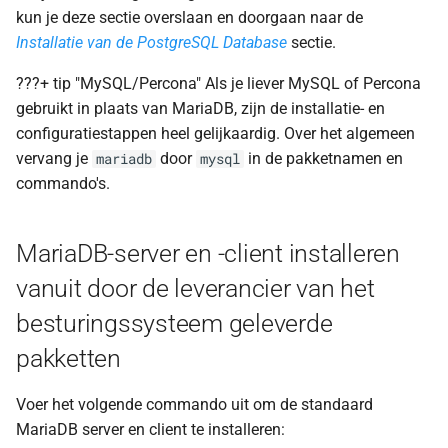
Installing MariaDB Server
a
kun je deze sectie overslaan en doorgaan naar de
and Client
Installatie van de PostgreSQL Database
sectie.
l
Starting the MariaDB
???+ tip "MySQL/Percona" Als je liever MySQL of Percona
i
Database
gebruikt in plaats van MariaDB, zijn de installatie- en
s
configuratiestappen heel gelijkaardig. Over het algemeen
Securing the MariaDB
vervang je
door
in de pakketnamen en
e
mariadb
mysql
Database
commando's.
r
Creating the Zabbix database
e
instance
MariaDB-server en -client installeren
n
vanuit door de leverancier van het
Populate the Zabbix
database
besturingssysteem geleverde
pakketten
Conclusie
Voer het volgende commando uit om de standaard
Vragen
MariaDB server en client te installeren: