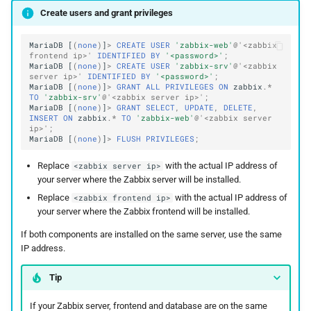
Create users and grant privileges
MariaDB
[
(
none
)
]
>
CREATE
USER
'zabbix-web'
@'<zabbix 
frontend ip>'
IDENTIFIED
BY
'<password>'
;
MariaDB
[
(
none
)
]
>
CREATE
USER
'zabbix-srv'
@'<zabbix 
server ip>'
IDENTIFIED
BY
'<password>'
;
MariaDB
[
(
none
)
]
>
GRANT
ALL
PRIVILEGES
ON
zabbix
.
*
TO
'zabbix-srv'
@'<zabbix server ip>'
;
MariaDB
[
(
none
)
]
>
GRANT
SELECT
,
UPDATE
,
DELETE
,
INSERT
ON
zabbix
.
*
TO
'zabbix-web'
@'<zabbix server 
ip>'
;
MariaDB
[
(
none
)
]
>
FLUSH
PRIVILEGES
;
Replace
with the actual IP address of
<zabbix server ip>
your server where the Zabbix server will be installed.
Replace
with the actual IP address of
<zabbix frontend ip>
your server where the Zabbix frontend will be installed.
If both components are installed on the same server, use the same
IP address.
Tip
If your Zabbix server, frontend and database are on the same