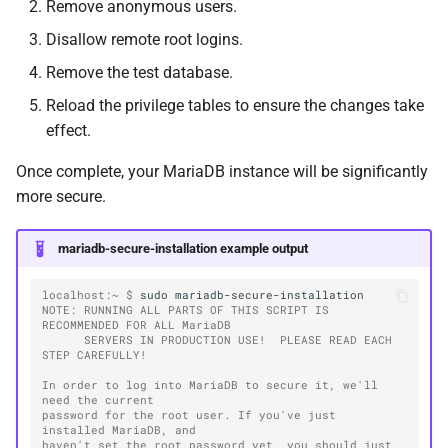
Remove anonymous users.
Disallow remote root logins.
Remove the test database.
Reload the privilege tables to ensure the changes take
effect.
Once complete, your MariaDB instance will be significantly
more secure.
mariadb-secure-installation example output
localhost:~ $ 
sudo
NOTE: RUNNING ALL PARTS OF THIS SCRIPT IS 
RECOMMENDED FOR ALL MariaDB
      SERVERS IN PRODUCTION USE!  PLEASE READ EACH 
STEP CAREFULLY!
In order to log into MariaDB to secure it, we'll 
need the current
password for the root user. If you've just 
installed MariaDB, and
haven't set the root password yet, you should just 