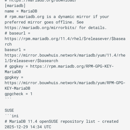
# https://mariadb.org/download/

[mariadb]

name = MariaDB

# rpm.mariadb.org is a dynamic mirror if your 
preferred mirror goes offline. See 
https://mariadb.org/mirrorbits/ for details.

# baseurl = 
https://rpm.mariadb.org/11.4/rhel/$releasever/$basea
rch

baseurl = 
https://mirror.bouwhuis.network/mariadb/yum/11.4/rhe
l/$releasever/$basearch

# gpgkey = https://rpm.mariadb.org/RPM-GPG-KEY-
MariaDB

gpgkey = 
https://mirror.bouwhuis.network/mariadb/yum/RPM-GPG-
KEY-MariaDB

gpgcheck = 1

```

SUSE

```ini

# MariaDB 11.4 openSUSE repository list - created 
2025-12-29 14:34 UTC
