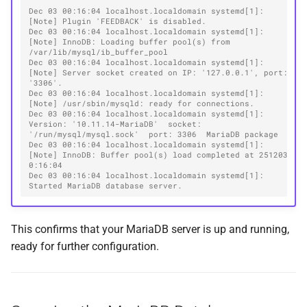
Dec 03 00:16:04 localhost.localdomain systemd[1]: 
[Note] Plugin 'FEEDBACK' is disabled.
Dec 03 00:16:04 localhost.localdomain systemd[1]: 
[Note] InnoDB: Loading buffer pool(s) from 
/var/lib/mysql/ib_buffer_pool
Dec 03 00:16:04 localhost.localdomain systemd[1]: 
[Note] Server socket created on IP: '127.0.0.1', port: 
'3306'.
Dec 03 00:16:04 localhost.localdomain systemd[1]: 
[Note] /usr/sbin/mysqld: ready for connections.
Dec 03 00:16:04 localhost.localdomain systemd[1]: 
Version: '10.11.14-MariaDB'  socket: 
'/run/mysql/mysql.sock'  port: 3306  MariaDB package
Dec 03 00:16:04 localhost.localdomain systemd[1]: 
[Note] InnoDB: Buffer pool(s) load completed at 251203  
0:16:04
Dec 03 00:16:04 localhost.localdomain systemd[1]: 
Started MariaDB database server.
This confirms that your MariaDB server is up and running,
ready for further configuration.