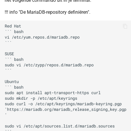
het volgende commando uit in je terminal:
!!! info "De MariaDB-repository definiëren".
Red Hat

``` bash

vi /etc/yum.repos.d/mariadb.repo

```

SUSE

``` bash

sudo vi /etc/zypp/repos.d/mariadb.repo

```

Ubuntu

``` bash

sudo apt install apt-transport-https curl

sudo mkdir -p /etc/apt/keyrings

sudo curl -o /etc/apt/keyrings/mariadb-keyring.pgp 
'https://mariadb.org/mariadb_release_signing_key.pgp
'

sudo vi /etc/apt/sources.list.d/mariadb.sources
