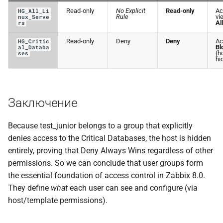
Read-only
No Explicit
Read-only
Ac
HG_All_Li
Rule
vi
nux_Serve
Al
rs
Read-only
Deny
Deny
Ac
HG_Critic
Bl
al_Databa
(h
ses
hi
Заключение
Because test_junior belongs to a group that explicitly
denies access to the Critical Databases, the host is hidden
entirely, proving that Deny Always Wins regardless of other
permissions. So we can conclude that user groups form
the essential foundation of access control in Zabbix 8.0.
They define
what
each user can see and configure (via
host/template permissions).