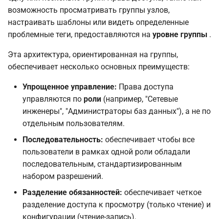
Permissions in the "Update
возможность просматривать группы узлов,
Problem" Dialog
настраивать шаблоны или видеть определенные
проблемные теги, предоставляются на
уровне группы
.
Best Practices for Enterprise
Эта архитектура, ориентированная на группы,
Access Control
обеспечивает несколько основных преимуществ:
Example : User permissions
Упрощенное управление:
Права доступа
управляются по
роли
(например, "Сетевые
Our Scenario
инженеры", "Администраторы баз данных"), а не по
отдельным пользователям.
Host Group Preparation
Последовательность:
обеспечивает чтобы все
пользователи в рамках одной роли обладали
Configuring the User
Groups
последовательным, стандартизированным
набором разрешений.
Creating the Test User
Разделение обязанностей:
обеспечивает четкое
разделение доступа к просмотру (только чтение) и
Create the hosts
конфигурации (чтение-запись).