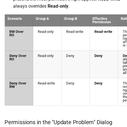
always overrides
Read-only
.
Scenario
Group A
Group B
Effective
Rat
Permission
RW Over
Read-only
Read-write
Read-write
Th
RO
pe
ri
w
is
Deny Over
Read-only
Deny
Deny
De
RO
al
ta
pr
an
al
Deny Over
Read-write
Deny
Deny
Th
RW
re
ri
ov
th
pe
Permissions in the "Update Problem" Dialog