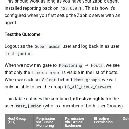
This should work as long as you have your zabbix agent
installed reporting back on
. This is how it's
127.0.0.1
configured when you first setup the Zabbix server with an
agent.
Test the Outcome
Logout as the
user and log back in as user
Super admin
.
test_junior
When we now navigate to
→
, we see
Monitoring
Hosts
that only the
is visible in the list of hosts.
Linux server
When we click on
behind
we will
Select
Host groups
only be able to see the group
.
HG_All_Linux_Servers
This table outlines the combined,
effective rights
for the
user
(who is a member of both User Groups).
test_junior
Host Group
Permission
Permission
Effective
Ou
(HG)
via 'Junior
via 'Critical
Permission
Monitoring'
Exclusion'