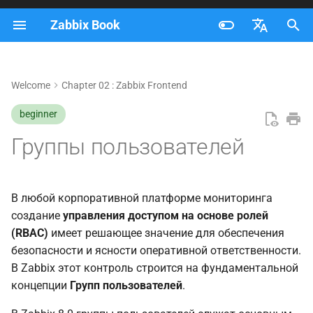
Zabbix Book
И
Français
н
Nederlands
Welcome
Chapter 02 : Zabbix Frontend
Роль группы
и
Brazilian Portuguese
пользователей
beginner
ц
Russian
Группы пользователей
Настройка группы
и
English
пользователей
а
Создание групп и общие
л
В любой корпоративной платформе мониторинга
атрибуты
создание
управления доступом на основе ролей
и
(RBAC)
имеет решающее значение для обеспечения
The User group Tab
з
безопасности и ясности оперативной ответственности.
В Zabbix этот контроль строится на фундаментальной
а
Permission Tabs: Host
концепции
Групп пользователей
.
ц
Groups and Template