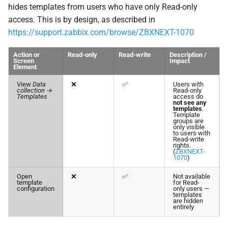
hides templates from users who have only Read-only
access. This is by design, as described in
https://support.zabbix.com/browse/ZBXNEXT-1070
Action or
Read-only
Read-write
Description /
Screen
Impact
Element
View
Data
❌
✅
Users with
collection →
Read-only
Templates
access do
not see any
templates
.
Template
groups are
only visible
to users with
Read-write
rights.
(
ZBXNEXT-
1070
)
Open
❌
✅
Not available
template
for Read-
configuration
only users —
templates
are hidden
entirely