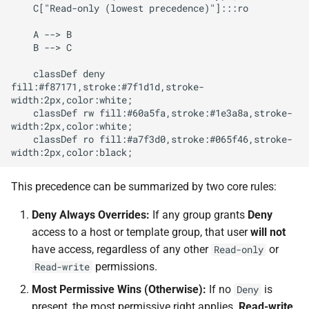
    C["Read-only (lowest precedence)"]:::ro

    A --> B

    B --> C

    classDef deny 
fill:#f87171,stroke:#7f1d1d,stroke-
width:2px,color:white;

    classDef rw fill:#60a5fa,stroke:#1e3a8a,stroke-
width:2px,color:white;

    classDef ro fill:#a7f3d0,stroke:#065f46,stroke-
This precedence can be summarized by two core rules:
Deny Always Overrides:
If any group grants
Deny
access to a host or template group, that user
will not
have access, regardless of any other
or
Read-only
permissions.
Read-write
Most Permissive Wins (Otherwise):
If no
is
Deny
present, the most permissive right applies.
Read-write