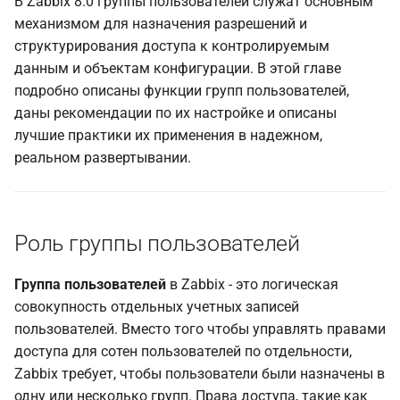
В Zabbix 8.0 группы пользователей служат основным
Groups
и
механизмом для назначения разрешений и
я
структурирования доступа к контролируемым
Template Permissions
данным и объектам конфигурации. В этой главе
Tab
п
подробно описаны функции групп пользователей,
о
Host Permissions Tab
даны рекомендации по их настройке и описаны
лучшие практики их применения в надежном,
и
Problem Tag Filters:
реальном развертывании.
с
Granular Alert Access
к
Template Permissions —
а
Роль группы пользователей
Frontend Behavior and
Editing Limitations
Группа пользователей
в Zabbix - это логическая
совокупность отдельных учетных записей
The Rule of Precedence: Deny
Always Wins
пользователей. Вместо того чтобы управлять правами
доступа для сотен пользователей по отдельности,
Hierarchy of Precedence
Zabbix требует, чтобы пользователи были назначены в
одну или несколько групп. Права доступа, такие как