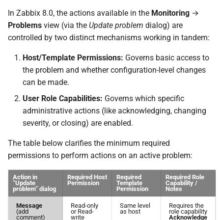
In Zabbix 8.0, the actions available in the
Monitoring
→
Problems
view (via the
Update problem
dialog) are
controlled by two distinct mechanisms working in tandem:
Host/Template Permissions:
Governs basic access to
the problem and whether configuration-level changes
can be made.
User Role Capabilities:
Governs which specific
administrative actions (like acknowledging, changing
severity, or closing) are enabled.
The table below clarifies the minimum required
permissions to perform actions on an active problem:
Action in
Required Host
Required
Required Role
“Update
Permission
Template
Capability /
problem” dialog
Permission
Notes
Message
Read-only
Same level
Requires the
(add
or Read-
as host
role capability
comment)
write
Acknowledge