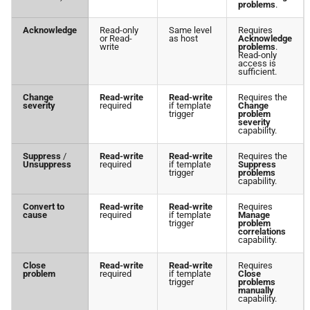
problems
.
Acknowledge
Read-only
Same level
Requires
or Read-
as host
Acknowledge
write
problems
.
Read-only
access is
sufficient.
Change
Read-write
Read-write
Requires the
severity
required
if template
Change
trigger
problem
severity
capability.
Suppress
/
Read-write
Read-write
Requires the
Unsuppress
required
if template
Suppress
trigger
problems
capability.
Convert to
Read-write
Read-write
Requires
cause
required
if template
Manage
trigger
problem
correlations
capability.
Close
Read-write
Read-write
Requires
problem
required
if template
Close
trigger
problems
manually
capability.