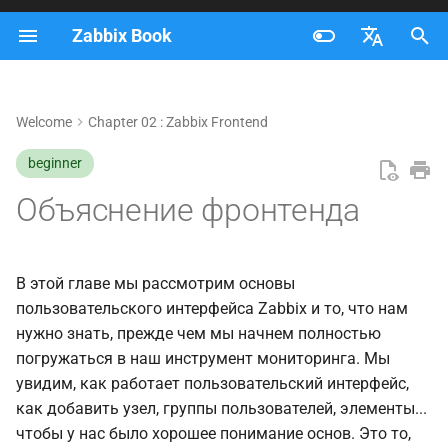
Zabbix Book
И
Français
н
Nederlands
Welcome
Chapter 02 : Zabbix Frontend
Обзор интерфейса
и
Brazilian Portuguese
beginner
ц
Главное меню
Russian
Объяснение фронтенда
и
English
Меню ссылок
а
System information
л
В этой главе мы рассмотрим основы
пользовательского интерфейса Zabbix и то, что нам
и
Обзор главного меню
нужно знать, прежде чем мы начнем полностью
з
погружаться в наш инструмент мониторинга. Мы
Заключение
увидим, как работает пользовательский интерфейс,
а
как добавить узел, группы пользователей, элементы...
ц
Вопросы
чтобы у нас было хорошее понимание основ. Это то,