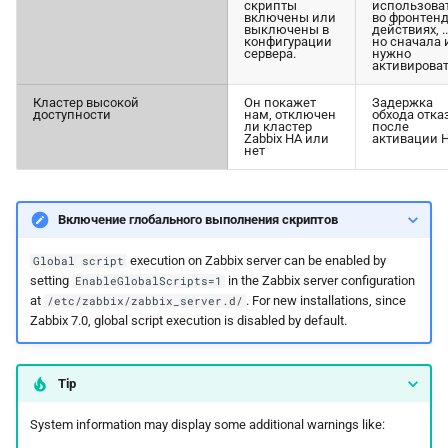
скрипты
использова
включены или
во фронтенд
выключены в
действиях, ..
конфигурации
но сначала 
сервера.
нужно
активирова
Кластер высокой
Он покажет
Задержка
доступности
нам, отключен
обхода отка
ли кластер
после
Zabbix HA или
активации 
нет
Включение глобального выполнения скриптов
execution on Zabbix server can be enabled by
Global script
setting
in the Zabbix server configuration
EnableGlobalScripts=1
at
. For new installations, since
/etc/zabbix/zabbix_server.d/
Zabbix 7.0, global script execution is disabled by default.
Tip
System information may display some additional warnings like: