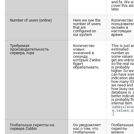
and fix. We wi
cover this al
later.
Number of users (online)
Here we see the
Количество
number of users
пользовате
that are
онлайн в
configured on
настоящее
our system
время.
Требуемая
Количество
This is just a
производительность
новых
estimated
сервера, nvps
значений в
number as
секунду,
some values
которые Zabbix
get are unkn
будет
so the real va
обрабатывать.
is probably
higher. So we
can have so
indication ab
how many I
we need and
how busy our
database is. 
better indicat
is probably t
internal item
zabbix[wca
e,values,a
]
Глобальные скрипты на
Он уведомляет
Глобальные
сервере Zabbix
нас о том, что
скрипты
глобальные
можно