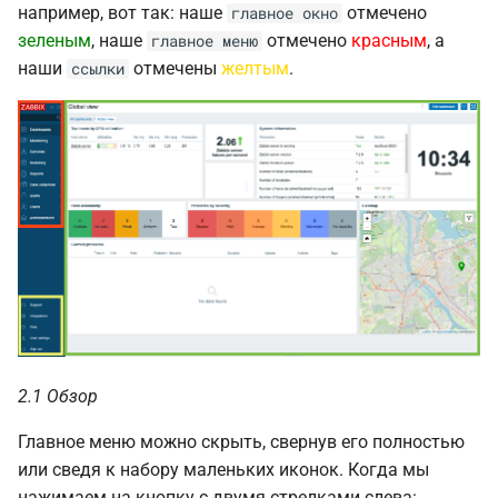
например, вот так: наше
отмечено
главное окно
зеленым
, наше
отмечено
красным
, а
главное меню
наши
отмечены
желтым
.
ссылки
2.1 Обзор
Главное меню можно скрыть, свернув его полностью
или сведя к набору маленьких иконок. Когда мы
нажимаем на кнопку с двумя стрелками слева: