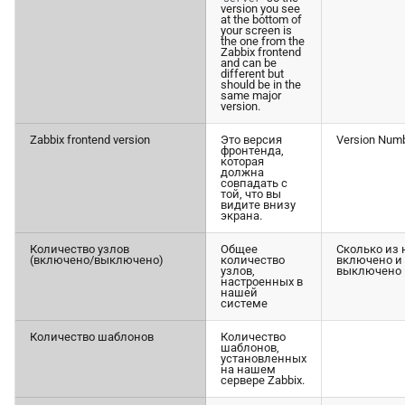
version you see
at the bottom of
your screen is
the one from the
Zabbix frontend
and can be
different but
should be in the
same major
version.
Zabbix frontend version
Это версия
Version Num
фронтенда,
которая
должна
совпадать с
той, что вы
видите внизу
экрана.
Количество узлов
Общее
Сколько из 
(включено/выключено)
количество
включено и
узлов,
выключено
настроенных в
нашей
системе
Количество шаблонов
Количество
шаблонов,
установленных
на нашем
сервере Zabbix.