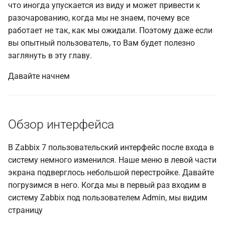
что иногда упускается из виду и может привести к
и
Полезные URL-адреса
разочарованию, когда мы не знаем, почему все
я
работает не так, как мы ожидали. Поэтому даже если
вы опытный пользователь, то Вам будет полезно
п
заглянуть в эту главу.
о
Давайте начнем
и
с
к
Обзор интерфейса
а
В Zabbix 7 пользовательский интерфейс после входа в
систему немного изменился. Наше меню в левой части
экрана подверглось небольшой перестройке. Давайте
погрузимся в него. Когда мы в первый раз входим в
систему Zabbix под пользователем Admin, мы видим
страницу