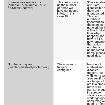
Количество элементов
This line shows
90 are enabl
(включено/выключено/не
us the number
and 0 are
поддерживается)
of items we
disabled but 
have configured
them are
in total in this
unsupported.
case 99
This last
number is
important as
those are it
not working.
will look into 
later why it
happens and
how to fix it. 
now rememb
that a high
number of
unsupported
items is not a
good idea.
Number of triggers
The number of
Number of
(Enabled/disabled[problem/ok])
triggers
enabled and
configured
disabled
triggers. Just
with items w
also see if th
are triggers t
are in a prob
state or ok
state. A trigg
in a problem
state is a non
working trigg
something w
need to moni