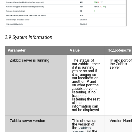
2.9 System Information
Parameter
Value
Подробности
Zabbix server is running
The status of
IP and port of
our zabbix server
the Zabbix
if it is running
server
yes or no and if
it is running on
our localhost or
another IP and
on what port the
zabbix server is
listening. If no
trapper is
listening the rest
of the
information can
not be displayed
Zabbix server version
This shows us
Version Num
the version of
the
Zabbix
so the
server